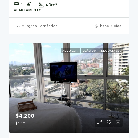
1
1
40
m²
APARTAMENTO
Milagros Fernández
hace 7 días
ALQUILER
CLÁSICO
NEGOCIABLE
$4.200
$4.200