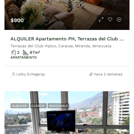
$900
ALQUILER Apartamento PH, Terrazas del Club Hípico
Terrazas del Club Hipico, Caracas, Miranda, Venezuela
2
97
m²
APARTAMENTO
Leiby Echegaray
hace 2 semanas
ALQUILER
CLÁSICO
NEGOCIABLE