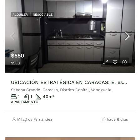
ALQUILER
NEGOCIABLE
$550
$550
UBICACIÓN ESTRATÉGICA EN CARACAS: El espacio ideal para el ejecutivo moderno
Sabana Grande, Caracas, Distrito Capital, Venezuela
1
1
40
m²
APARTAMENTO
Milagros Fernández
hace 6 días