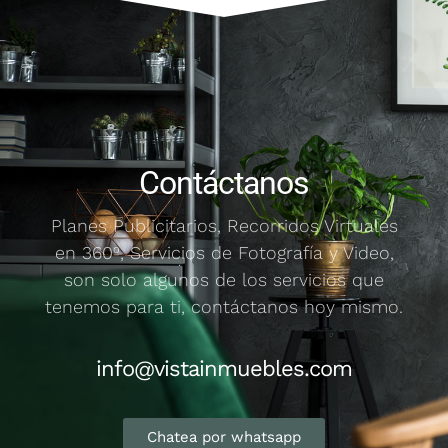
Ir al
tour
360
Contáctanos
Planes Publicitarios, Recorridos Virtuales
en 360º, Servicios de Fotografía y Video,
son solo algunos de los servicios que
tenemos para ti, contáctanos hoy mismo.
info@vistainmuebles.com
Chatea por whatsapp