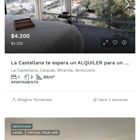
$4.200
$4.200
La Castellana te espera un ALQUILER para un Ejecutivo
La Castellana, Caracas, Miranda, Venezuela
1
2
86
m²
APARTAMENTO
Milagros Fernández
hace 3 semanas
DESTACADO
VENTA
VIRTUAL TOUR 360º