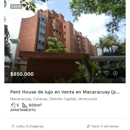
VENTA
$850.000
Pent House de lujo en Venta en Macaracuay (parte alta) 600M2
Macaracuay, Caracas, Distrito Capital, Venezuela
5
600
m²
APARTAMENTO
Leiby Echegaray
hace 4 semanas