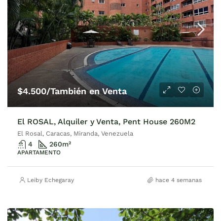
$4.500/También en Venta
El ROSAL, Alquiler y Venta, Pent House 260M2
El Rosal, Caracas, Miranda, Venezuela
4
260
m²
APARTAMENTO
Leiby Echegaray
hace 4 semanas