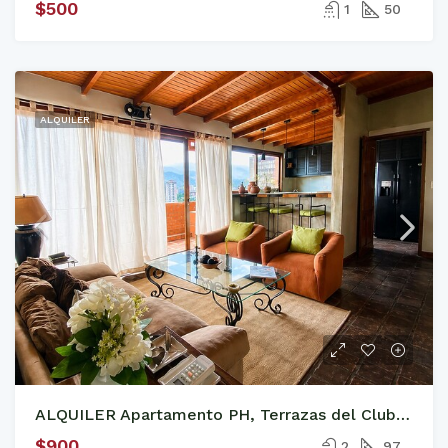
$500
1
50
ALQUILER
ALQUILER Apartamento PH, Terrazas del Club Hípico
$900
2
97