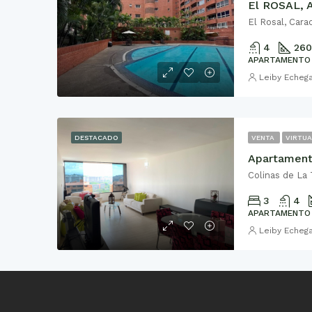
El Rosal, Cara
4
260
APARTAMENTO
Leiby Echeg
DESTACADO
VENTA
VIRTUA
Colinas de La
3
4
APARTAMENTO
Leiby Echeg