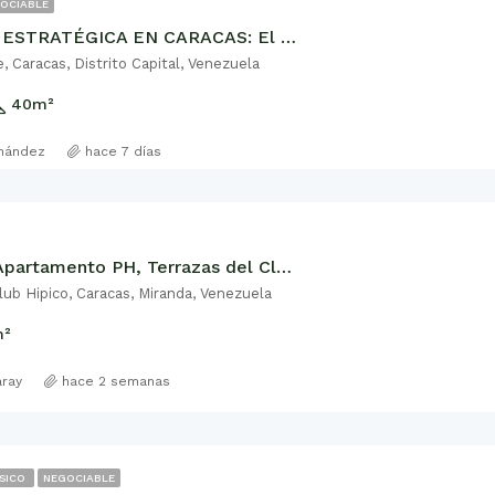
OCIABLE
UBICACIÓN ESTRATÉGICA EN CARACAS: El espacio ideal para el ejecutivo moderno
 Caracas, Distrito Capital, Venezuela
40
m²
rnández
hace 7 días
ALQUILER Apartamento PH, Terrazas del Club Hípico
lub Hipico, Caracas, Miranda, Venezuela
²
aray
hace 2 semanas
SICO
NEGOCIABLE