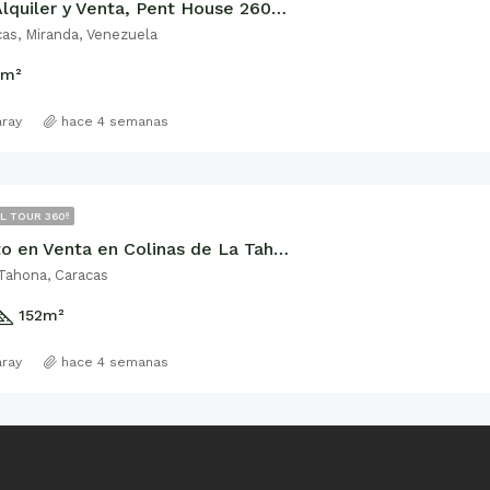
El ROSAL, Alquiler y Venta, Pent House 260M2
cas, Miranda, Venezuela
m²
aray
hace 4 semanas
L TOUR 360º
Apartamento en Venta en Colinas de La Tahona, 152m2
 Tahona, Caracas
152
m²
aray
hace 4 semanas