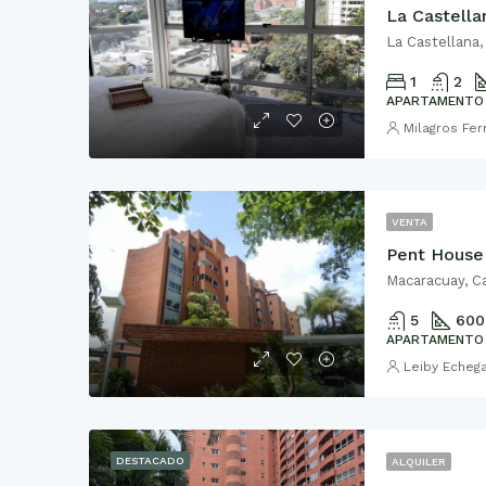
La Castellana,
1
2
APARTAMENTO
Milagros Fe
VENTA
Macaracuay, Ca
5
600
APARTAMENTO
Leiby Echeg
DESTACADO
ALQUILER