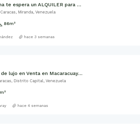
La Castellana te espera un ALQUILER para un Ejecutivo
 Caracas, Miranda, Venezuela
86
m²
rnández
hace 3 semanas
Pent House de lujo en Venta en Macaracuay (parte alta) 600M2
racas, Distrito Capital, Venezuela
m²
aray
hace 4 semanas