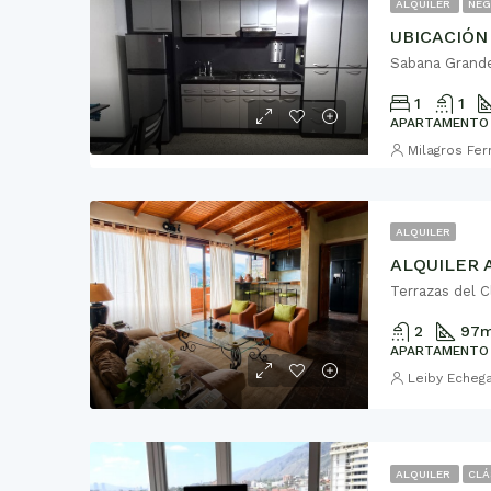
ALQUILER
NEG
Sabana Grande,
1
1
APARTAMENTO
Milagros Fe
ALQUILER
Terrazas del C
2
97
m
APARTAMENTO
Leiby Echeg
ALQUILER
CLÁ