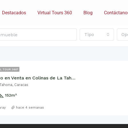
Destacados
Virtual Tours 360
Blog
Contáctano
Tipo
Op
L TOUR 360º
Apartamento en Venta en Colinas de La Tahona, 152m2
 Tahona, Caracas
152
m²
aray
hace 4 semanas