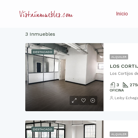
Inicio
3 Inmuebles
DESTACADO
ALQUILER
LOS CORTIJ
Los Cortijos d
3
275
OFICINA
Leiby Echeg
DESTACADO
ALQUILER