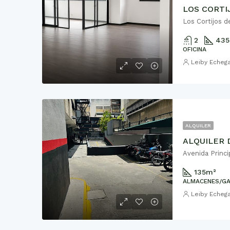
LOS CORTIJ
Los Cortijos d
2
435
OFICINA
Leiby Echeg
ALQUILER
ALQUILER 
Avenida Princi
135
m²
ALMACENES/G
Leiby Echeg