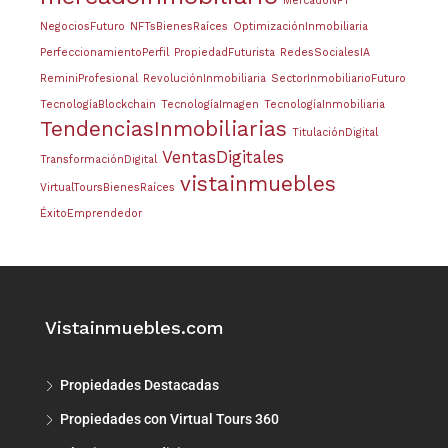
MercadoNFT
NegociosFuturo
NFTsBienesRaíces
OptimizaciónInmobiliaria
PerfeccionamientoPerfil
PropiedadFuturista
RedesSocialesIA
ReminiProfesional
RevoluciónInmobiliaria
SectorInmobiliarioFuturo
TecnologíaBlockchain
TecnologíaImagen
TecnologíaInmobiliaria
TendenciasInmobiliarias
TitulaciónDigital
VentasDigitales
TransformaciónDigital
vistainmuebles
VirtualToursBienesRaíces
ÉxitoEmprendedor
Vistainmuebles.com
Propiedades Destacadas
Propiedades con Virtual Tours 360