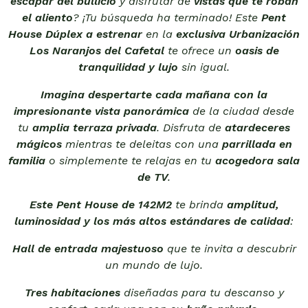
escapar del bullicio
y disfrutar de
vistas que te roban
el aliento
? ¡Tu búsqueda ha terminado! Este
Pent
House Dúplex a estrenar
en la
exclusiva Urbanización
Los Naranjos del Cafetal
te ofrece un
oasis de
tranquilidad y lujo
sin igual.
Imagina despertarte cada mañana con la
impresionante vista panorámica
de la ciudad desde
tu
amplia terraza privada
. Disfruta de
atardeceres
mágicos
mientras te deleitas con una
parrillada en
familia
o simplemente te relajas en tu
acogedora sala
de TV
.
Este Pent House de 142M2
te brinda
amplitud,
luminosidad y los más altos estándares de calidad
:
Hall de entrada majestuoso
que te invita a descubrir
un mundo de lujo.
Tres habitaciones
diseñadas para tu descanso y