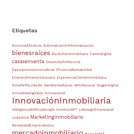
Etiquetas
AnunciosEfectivos
AutomatizaciónPersonalización
bienesraices
BlockchainInmobiliario
CarreraDigital
casasenventa
DesarrolloProfesional
DescripcionesInnovadoras
EficienciaRentabilidad
EmprendimientoVisionario
ExperienciaClienteInmobiliaria.
FotosPerfilLinkedIn
IAenBienesRaíces
IAProfesional
ImagenDigital
InmueblesDigitales
InnovaciónIA
InnovaciónInmobiliaria
InteligenciaArtificialGoogle
InversiónNFT
LiderazgoEmpresarial
MarketingInmobiliario
LinkedInIA
MentalidadEmprendedora
mercadoinmobiliario