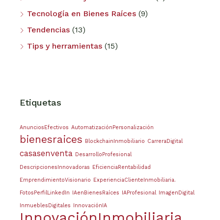
Tecnología en Bienes Raíces
(9)
Tendencias
(13)
Tips y herramientas
(15)
Etiquetas
AnunciosEfectivos
AutomatizaciónPersonalización
bienesraices
BlockchainInmobiliario
CarreraDigital
casasenventa
DesarrolloProfesional
DescripcionesInnovadoras
EficienciaRentabilidad
EmprendimientoVisionario
ExperienciaClienteInmobiliaria.
FotosPerfilLinkedIn
IAenBienesRaíces
IAProfesional
ImagenDigital
InmueblesDigitales
InnovaciónIA
InnovaciónInmobiliaria