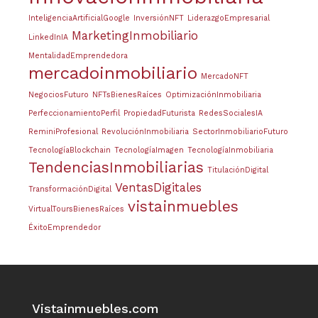
InteligenciaArtificialGoogle
InversiónNFT
LiderazgoEmpresarial
MarketingInmobiliario
LinkedInIA
MentalidadEmprendedora
mercadoinmobiliario
MercadoNFT
NegociosFuturo
NFTsBienesRaíces
OptimizaciónInmobiliaria
PerfeccionamientoPerfil
PropiedadFuturista
RedesSocialesIA
ReminiProfesional
RevoluciónInmobiliaria
SectorInmobiliarioFuturo
TecnologíaBlockchain
TecnologíaImagen
TecnologíaInmobiliaria
TendenciasInmobiliarias
TitulaciónDigital
VentasDigitales
TransformaciónDigital
vistainmuebles
VirtualToursBienesRaíces
ÉxitoEmprendedor
Vistainmuebles.com