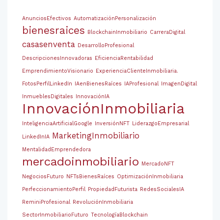
AnunciosEfectivos
AutomatizaciónPersonalización
bienesraices
BlockchainInmobiliario
CarreraDigital
casasenventa
DesarrolloProfesional
DescripcionesInnovadoras
EficienciaRentabilidad
EmprendimientoVisionario
ExperienciaClienteInmobiliaria.
FotosPerfilLinkedIn
IAenBienesRaíces
IAProfesional
ImagenDigital
InmueblesDigitales
InnovaciónIA
InnovaciónInmobiliaria
InteligenciaArtificialGoogle
InversiónNFT
LiderazgoEmpresarial
MarketingInmobiliario
LinkedInIA
MentalidadEmprendedora
mercadoinmobiliario
MercadoNFT
NegociosFuturo
NFTsBienesRaíces
OptimizaciónInmobiliaria
PerfeccionamientoPerfil
PropiedadFuturista
RedesSocialesIA
ReminiProfesional
RevoluciónInmobiliaria
SectorInmobiliarioFuturo
TecnologíaBlockchain