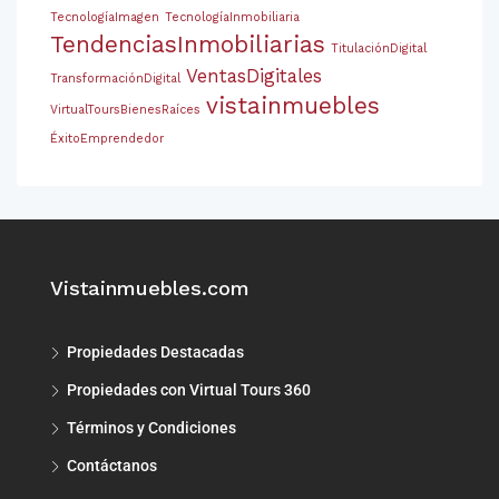
TecnologíaImagen
TecnologíaInmobiliaria
TendenciasInmobiliarias
TitulaciónDigital
VentasDigitales
TransformaciónDigital
vistainmuebles
VirtualToursBienesRaíces
ÉxitoEmprendedor
Vistainmuebles.com
Propiedades Destacadas
Propiedades con Virtual Tours 360
Términos y Condiciones
Contáctanos