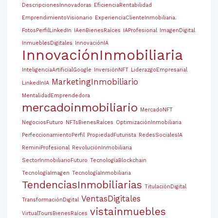
DescripcionesInnovadoras
EficienciaRentabilidad
EmprendimientoVisionario
ExperienciaClienteInmobiliaria.
FotosPerfilLinkedIn
IAenBienesRaíces
IAProfesional
ImagenDigital
InmueblesDigitales
InnovaciónIA
InnovaciónInmobiliaria
InteligenciaArtificialGoogle
InversiónNFT
LiderazgoEmpresarial
MarketingInmobiliario
LinkedInIA
MentalidadEmprendedora
mercadoinmobiliario
MercadoNFT
NegociosFuturo
NFTsBienesRaíces
OptimizaciónInmobiliaria
PerfeccionamientoPerfil
PropiedadFuturista
RedesSocialesIA
ReminiProfesional
RevoluciónInmobiliaria
SectorInmobiliarioFuturo
TecnologíaBlockchain
TecnologíaImagen
TecnologíaInmobiliaria
TendenciasInmobiliarias
TitulaciónDigital
VentasDigitales
TransformaciónDigital
vistainmuebles
VirtualToursBienesRaíces