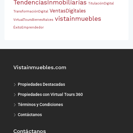
TendenciasInmobiliarias
TitulaciónDigital
VentasDigitales
TransformaciónDigital
vistainmuebles
VirtualToursBienesRaíces
ÉxitoEmprendedor
Vistainmuebles.com
Propiedades Destacadas
Propiedades con Virtual Tours 360
Términos y Condiciones
Contáctanos
Contáctanos