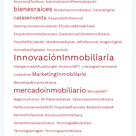
AnunciosEfectivos
AutomatizaciónPersonalización
bienesraices
BlockchainInmobiliario
CarreraDigital
casasenventa
DesarrolloProfesional
DescripcionesInnovadoras
EficienciaRentabilidad
EmprendimientoVisionario
ExperienciaClienteInmobiliaria.
FotosPerfilLinkedIn
IAenBienesRaíces
IAProfesional
ImagenDigital
InmueblesDigitales
InnovaciónIA
InnovaciónInmobiliaria
InteligenciaArtificialGoogle
InversiónNFT
LiderazgoEmpresarial
MarketingInmobiliario
LinkedInIA
MentalidadEmprendedora
mercadoinmobiliario
MercadoNFT
NegociosFuturo
NFTsBienesRaíces
OptimizaciónInmobiliaria
PerfeccionamientoPerfil
PropiedadFuturista
RedesSocialesIA
ReminiProfesional
RevoluciónInmobiliaria
SectorInmobiliarioFuturo
TecnologíaBlockchain
TecnologíaImagen
TecnologíaInmobiliaria