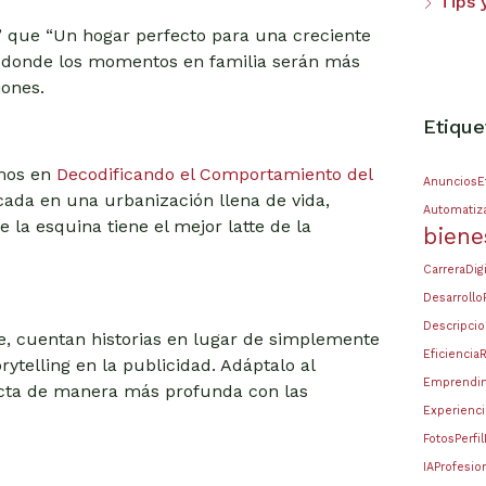
Tips 
” que “Un hogar perfecto para una creciente
y donde los momentos en familia serán más
iones.
Etique
amos en
Decodificando el Comportamiento del
AnunciosE
icada en una urbanización llena de vida,
Automatiza
 la esquina tiene el mejor latte de la
biene
CarreraDigi
Desarrollo
Descripci
, cuentan historias en lugar de simplemente
Eficiencia
rytelling en la publicidad. Adáptalo al
Emprendim
ecta de manera más profunda con las
Experienci
FotosPerfi
IAProfesio