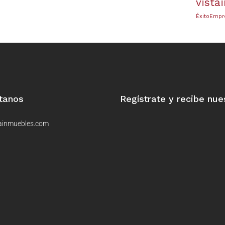
vista
ÉxitoEmpr
tanos
Regístrate y recibe nue
ainmuebles.com