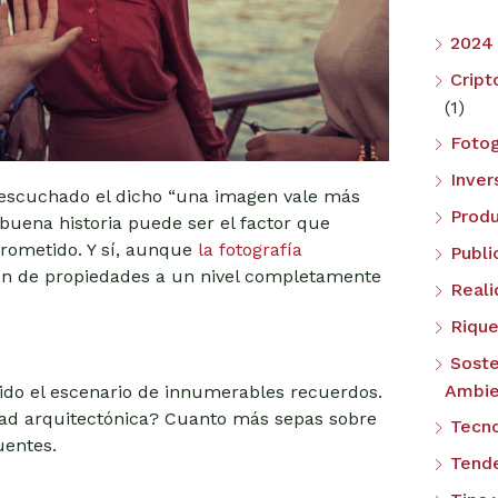
2024
Cript
(1)
Fotog
Inver
escuchado el dicho “una imagen vale más
Produ
buena historia puede ser el factor que
rometido. Y sí, aunque
la fotografía
Publi
ación de propiedades a un nivel completamente
Reali
Riqu
Soste
Ambie
sido el escenario de innumerables recuerdos.
dad arquitectónica? Cuanto más sepas sobre
Tecno
uentes.
Tend