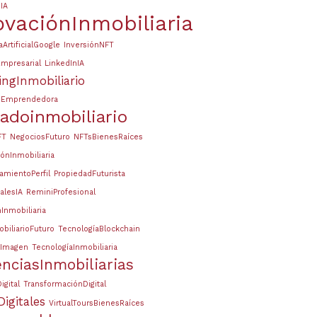
IA
ovaciónInmobiliaria
aArtificialGoogle
InversiónNFT
mpresarial
LinkedInIA
ingInmobiliario
dEmprendedora
adoinmobiliario
FT
NegociosFuturo
NFTsBienesRaíces
ónInmobiliaria
amientoPerfil
PropiedadFuturista
alesIA
ReminiProfesional
Inmobiliaria
biliarioFuturo
TecnologíaBlockchain
aImagen
TecnologíaInmobiliaria
nciasInmobiliarias
igital
TransformaciónDigital
igitales
VirtualToursBienesRaíces