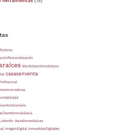
y herramientas
(15)
tas
fectivos
ciónPersonalización
sraices
BlockchainInmobiliario
casasenventa
tal
Profesional
onesInnovadoras
Rentabilidad
ientoVisionario
aClienteInmobiliaria.
lLinkedIn
IAenBienesRaíces
nal
ImagenDigital
InmueblesDigitales