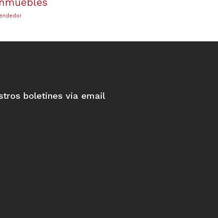
inmuebles
endedor
stros boletines via email