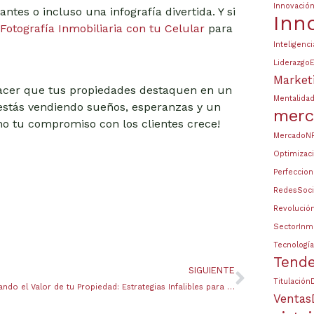
Innovación
tes o incluso una infografía divertida. Y si
Inn
Fotografía Inmobiliaria con tu Celular
para
Inteligenci
LiderazgoE
Market
hacer que tus propiedades destaquen en un
Mentalida
estás vendiendo sueños, esperanzas y un
merc
mo tu compromiso con los clientes crece!
MercadoN
Optimizaci
Perfeccion
RedesSoci
Revolución
SectorInmo
Tecnologí
Tende
SIGUIENTE
TitulaciónD
Maximizando el Valor de tu Propiedad: Estrategias Infalibles para Aumentar su Atractivo en el Mercado
VentasD