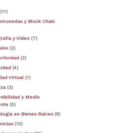
(11)
omonedas y Block Chain
rafía y Video
(7)
sión
(2)
ctividad
(3)
cidad
(4)
dad Virtual
(1)
eza
(3)
nibilidad y Medio
nte
(5)
logía en Bienes Raíces
(9)
encias
(13)