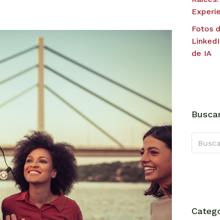
Experie
Fotos d
LinkedI
de IA
Buscar
Catego