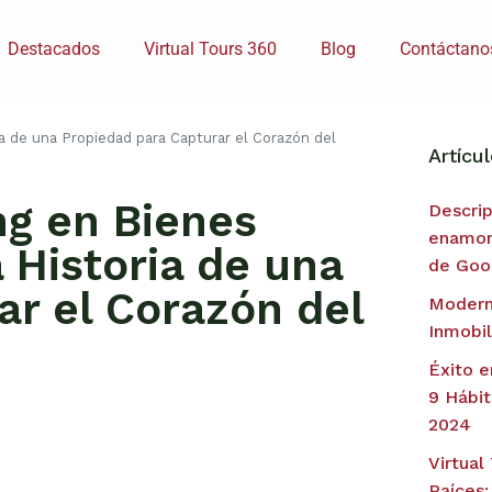
Destacados
Virtual Tours 360
Blog
Contáctano
ia de una Propiedad para Capturar el Corazón del
Artícu
ing en Bienes
Descri
enamore
 Historia de una
de Goo
ar el Corazón del
Modern
Inmobil
Éxito e
9 Hábi
2024
Virtual
Raíces: