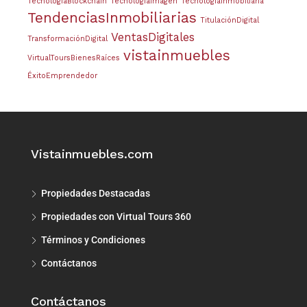
TecnologíaBlockchain
TecnologíaImagen
TecnologíaInmobiliaria
TendenciasInmobiliarias
TitulaciónDigital
VentasDigitales
TransformaciónDigital
vistainmuebles
VirtualToursBienesRaíces
ÉxitoEmprendedor
Vistainmuebles.com
Propiedades Destacadas
Propiedades con Virtual Tours 360
Términos y Condiciones
Contáctanos
Contáctanos