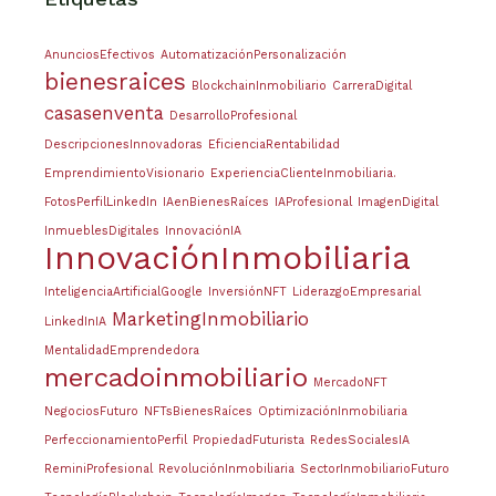
AnunciosEfectivos
AutomatizaciónPersonalización
bienesraices
BlockchainInmobiliario
CarreraDigital
casasenventa
DesarrolloProfesional
DescripcionesInnovadoras
EficienciaRentabilidad
EmprendimientoVisionario
ExperienciaClienteInmobiliaria.
FotosPerfilLinkedIn
IAenBienesRaíces
IAProfesional
ImagenDigital
InmueblesDigitales
InnovaciónIA
InnovaciónInmobiliaria
InteligenciaArtificialGoogle
InversiónNFT
LiderazgoEmpresarial
MarketingInmobiliario
LinkedInIA
MentalidadEmprendedora
mercadoinmobiliario
MercadoNFT
NegociosFuturo
NFTsBienesRaíces
OptimizaciónInmobiliaria
PerfeccionamientoPerfil
PropiedadFuturista
RedesSocialesIA
ReminiProfesional
RevoluciónInmobiliaria
SectorInmobiliarioFuturo