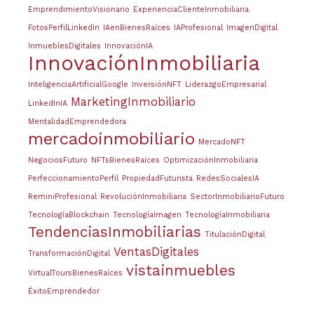
EmprendimientoVisionario
ExperienciaClienteInmobiliaria.
FotosPerfilLinkedIn
IAenBienesRaíces
IAProfesional
ImagenDigital
InmueblesDigitales
InnovaciónIA
InnovaciónInmobiliaria
InteligenciaArtificialGoogle
InversiónNFT
LiderazgoEmpresarial
MarketingInmobiliario
LinkedInIA
MentalidadEmprendedora
mercadoinmobiliario
MercadoNFT
NegociosFuturo
NFTsBienesRaíces
OptimizaciónInmobiliaria
PerfeccionamientoPerfil
PropiedadFuturista
RedesSocialesIA
ReminiProfesional
RevoluciónInmobiliaria
SectorInmobiliarioFuturo
TecnologíaBlockchain
TecnologíaImagen
TecnologíaInmobiliaria
TendenciasInmobiliarias
TitulaciónDigital
VentasDigitales
TransformaciónDigital
vistainmuebles
VirtualToursBienesRaíces
ÉxitoEmprendedor