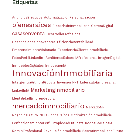
Etiquetas
AnunciosEfectivos
AutomatizaciónPersonalización
bienesraices
BlockchainInmobiliario
CarreraDigital
casasenventa
DesarrolloProfesional
DescripcionesInnovadoras
EficienciaRentabilidad
EmprendimientoVisionario
ExperienciaClienteInmobiliaria.
FotosPerfilLinkedIn
IAenBienesRaíces
IAProfesional
ImagenDigital
InmueblesDigitales
InnovaciónIA
InnovaciónInmobiliaria
InteligenciaArtificialGoogle
InversiónNFT
LiderazgoEmpresarial
MarketingInmobiliario
LinkedInIA
MentalidadEmprendedora
mercadoinmobiliario
MercadoNFT
NegociosFuturo
NFTsBienesRaíces
OptimizaciónInmobiliaria
PerfeccionamientoPerfil
PropiedadFuturista
RedesSocialesIA
ReminiProfesional
RevoluciónInmobiliaria
SectorInmobiliarioFuturo