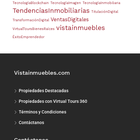
TecnologíaBlockchain
TecnologíaImagen
TecnologíaInmobiliaria
TendenciasInmobiliarias
TitulaciónDigital
VentasDigitales
TransformaciónDigital
vistainmuebles
VirtualToursBienesRaíces
ÉxitoEmprendedor
Vistainmuebles.com
Propiedades Destacadas
Propiedades con Virtual Tours 360
Términos y Condiciones
Contáctanos
Contáctanos