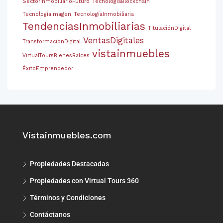
SectorInmobiliarioFuturo
TecnologíaBlockchain
TecnologíaImagen
TecnologíaInmobiliaria
TendenciasInmobiliarias
TitulaciónDigital
VentasDigitales
TransformaciónDigital
vistainmuebles
VirtualToursBienesRaíces
ÉxitoEmprendedor
Vistainmuebles.com
Propiedades Destacadas
Propiedades con Virtual Tours 360
Términos y Condiciones
Contáctanos