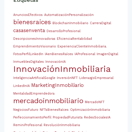
AnunciosEfectivos
AutomatizaciónPersonalización
bienesraices
BlockchainInmobiliario
CarreraDigital
casasenventa
DesarrolloProfesional
DescripcionesInnovadoras
EficienciaRentabilidad
EmprendimientoVisionario
ExperienciaClienteInmobiliaria.
FotosPerfilLinkedIn
IAenBienesRaíces
IAProfesional
ImagenDigital
InmueblesDigitales
InnovaciónIA
InnovaciónInmobiliaria
InteligenciaArtificialGoogle
InversiónNFT
LiderazgoEmpresarial
MarketingInmobiliario
LinkedInIA
MentalidadEmprendedora
mercadoinmobiliario
MercadoNFT
NegociosFuturo
NFTsBienesRaíces
OptimizaciónInmobiliaria
PerfeccionamientoPerfil
PropiedadFuturista
RedesSocialesIA
ReminiProfesional
RevoluciónInmobiliaria