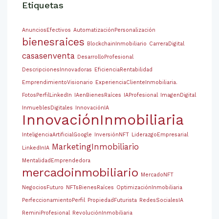
Etiquetas
AnunciosEfectivos
AutomatizaciónPersonalización
bienesraices
BlockchainInmobiliario
CarreraDigital
casasenventa
DesarrolloProfesional
DescripcionesInnovadoras
EficienciaRentabilidad
EmprendimientoVisionario
ExperienciaClienteInmobiliaria.
FotosPerfilLinkedIn
IAenBienesRaíces
IAProfesional
ImagenDigital
InmueblesDigitales
InnovaciónIA
InnovaciónInmobiliaria
InteligenciaArtificialGoogle
InversiónNFT
LiderazgoEmpresarial
MarketingInmobiliario
LinkedInIA
MentalidadEmprendedora
mercadoinmobiliario
MercadoNFT
NegociosFuturo
NFTsBienesRaíces
OptimizaciónInmobiliaria
PerfeccionamientoPerfil
PropiedadFuturista
RedesSocialesIA
ReminiProfesional
RevoluciónInmobiliaria