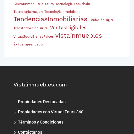
SectorInmobiliarioFuturo
TecnologíaBlockchain
TecnologíaImagen
TecnologíaInmobiliaria
TendenciasInmobiliarias
TitulaciónDigital
VentasDigitales
TransformaciónDigital
vistainmuebles
VirtualToursBienesRaíces
ÉxitoEmprendedor
Vistainmuebles.com
Propiedades Destacadas
Propiedades con Virtual Tours 360
Términos y Condiciones
Contáctanos