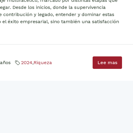
iaje multifacético, marcado por distintas etapas que
ar. Desde los inicios, donde la supervivencia
de contribución y legado, entender y dominar estas
 el éxito empresarial, sino también una satisfacción
 años
2024
,
Riqueza
Lee mas