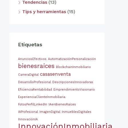
Tendencias
(13)
Tips y herramientas
(15)
Etiquetas
AnunciosEfectivos
AutomatizaciónPersonalización
bienesraices
BlockchainInmobiliario
casasenventa
CarreraDigital
DesarrolloProfesional
DescripcionesInnovadoras
EficienciaRentabilidad
EmprendimientoVisionario
ExperienciaClienteInmobiliaria.
FotosPerfilLinkedIn
IAenBienesRaíces
IAProfesional
ImagenDigital
InmueblesDigitales
InnovaciónIA
InnovaciónInmobiliaria