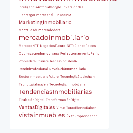
InteligenciaArtificialGoogle
InversiónNFT
LiderazgoEmpresarial
LinkedInIA
MarketingInmobiliario
MentalidadEmprendedora
mercadoinmobiliario
MercadoNFT
NegociosFuturo
NFTsBienesRaíces
OptimizaciónInmobiliaria
PerfeccionamientoPerfil
PropiedadFuturista
RedesSocialesIA
ReminiProfesional
RevoluciónInmobiliaria
SectorInmobiliarioFuturo
TecnologíaBlockchain
TecnologíaImagen
TecnologíaInmobiliaria
TendenciasInmobiliarias
TitulaciónDigital
TransformaciónDigital
VentasDigitales
VirtualToursBienesRaíces
vistainmuebles
ÉxitoEmprendedor