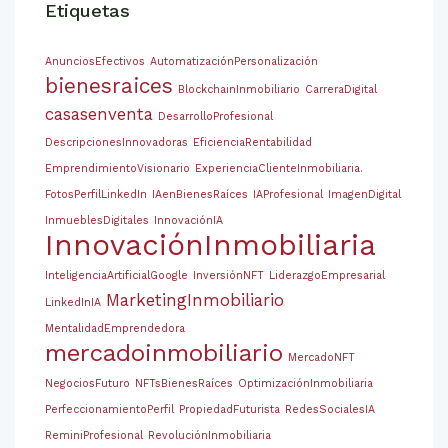
Etiquetas
AnunciosEfectivos
AutomatizaciónPersonalización
bienesraices
BlockchainInmobiliario
CarreraDigital
casasenventa
DesarrolloProfesional
DescripcionesInnovadoras
EficienciaRentabilidad
EmprendimientoVisionario
ExperienciaClienteInmobiliaria.
FotosPerfilLinkedIn
IAenBienesRaíces
IAProfesional
ImagenDigital
InmueblesDigitales
InnovaciónIA
InnovaciónInmobiliaria
InteligenciaArtificialGoogle
InversiónNFT
LiderazgoEmpresarial
MarketingInmobiliario
LinkedInIA
MentalidadEmprendedora
mercadoinmobiliario
MercadoNFT
NegociosFuturo
NFTsBienesRaíces
OptimizaciónInmobiliaria
PerfeccionamientoPerfil
PropiedadFuturista
RedesSocialesIA
ReminiProfesional
RevoluciónInmobiliaria