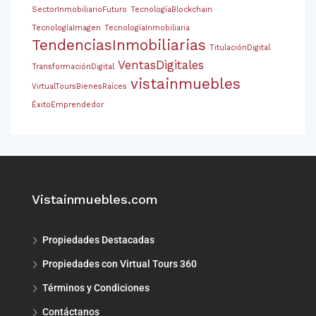
SectorInmobiliarioFuturo
TecnologíaBlockchain
TecnologíaImagen
TecnologíaInmobiliaria
TendenciasInmobiliarias
TitulaciónDigital
VentasDigitales
TransformaciónDigital
vistainmuebles
VirtualToursBienesRaíces
ÉxitoEmprendedor
Vistainmuebles.com
Propiedades Destacadas
Propiedades con Virtual Tours 360
Términos y Condiciones
Contáctanos