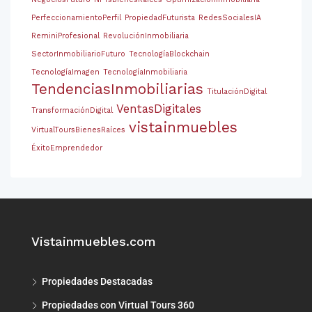
PerfeccionamientoPerfil
PropiedadFuturista
RedesSocialesIA
ReminiProfesional
RevoluciónInmobiliaria
SectorInmobiliarioFuturo
TecnologíaBlockchain
TecnologíaImagen
TecnologíaInmobiliaria
TendenciasInmobiliarias
TitulaciónDigital
VentasDigitales
TransformaciónDigital
vistainmuebles
VirtualToursBienesRaíces
ÉxitoEmprendedor
Vistainmuebles.com
Propiedades Destacadas
Propiedades con Virtual Tours 360