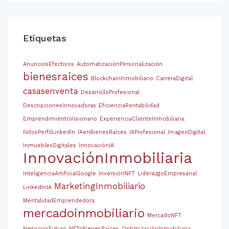
Etiquetas
AnunciosEfectivos
AutomatizaciónPersonalización
bienesraices
BlockchainInmobiliario
CarreraDigital
casasenventa
DesarrolloProfesional
DescripcionesInnovadoras
EficienciaRentabilidad
EmprendimientoVisionario
ExperienciaClienteInmobiliaria.
FotosPerfilLinkedIn
IAenBienesRaíces
IAProfesional
ImagenDigital
InmueblesDigitales
InnovaciónIA
InnovaciónInmobiliaria
InteligenciaArtificialGoogle
InversiónNFT
LiderazgoEmpresarial
MarketingInmobiliario
LinkedInIA
MentalidadEmprendedora
mercadoinmobiliario
MercadoNFT
NegociosFuturo
NFTsBienesRaíces
OptimizaciónInmobiliaria