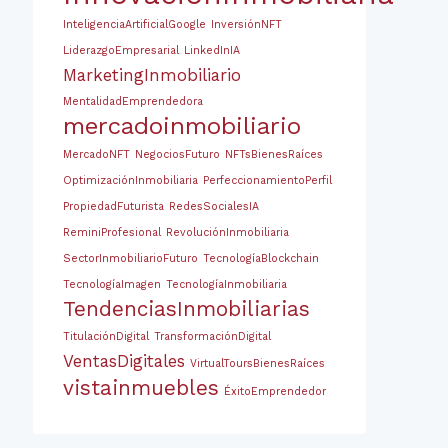
InteligenciaArtificialGoogle
InversiónNFT
LiderazgoEmpresarial
LinkedInIA
MarketingInmobiliario
MentalidadEmprendedora
mercadoinmobiliario
MercadoNFT
NegociosFuturo
NFTsBienesRaíces
OptimizaciónInmobiliaria
PerfeccionamientoPerfil
PropiedadFuturista
RedesSocialesIA
ReminiProfesional
RevoluciónInmobiliaria
SectorInmobiliarioFuturo
TecnologíaBlockchain
TecnologíaImagen
TecnologíaInmobiliaria
TendenciasInmobiliarias
TitulaciónDigital
TransformaciónDigital
VentasDigitales
VirtualToursBienesRaíces
vistainmuebles
ÉxitoEmprendedor