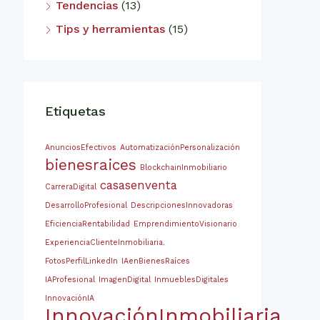
Tendencias
(13)
Tips y herramientas
(15)
Etiquetas
AnunciosEfectivos
AutomatizaciónPersonalización
bienesraices
BlockchainInmobiliario
casasenventa
CarreraDigital
DesarrolloProfesional
DescripcionesInnovadoras
EficienciaRentabilidad
EmprendimientoVisionario
ExperienciaClienteInmobiliaria.
FotosPerfilLinkedIn
IAenBienesRaíces
IAProfesional
ImagenDigital
InmueblesDigitales
InnovaciónIA
InnovaciónInmobiliaria