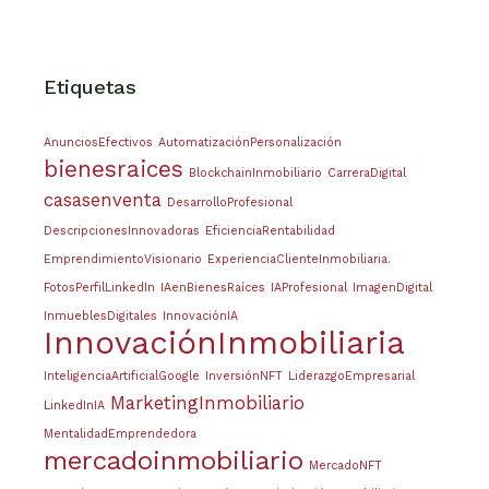
Etiquetas
AnunciosEfectivos
AutomatizaciónPersonalización
bienesraices
BlockchainInmobiliario
CarreraDigital
casasenventa
DesarrolloProfesional
DescripcionesInnovadoras
EficienciaRentabilidad
EmprendimientoVisionario
ExperienciaClienteInmobiliaria.
FotosPerfilLinkedIn
IAenBienesRaíces
IAProfesional
ImagenDigital
InmueblesDigitales
InnovaciónIA
InnovaciónInmobiliaria
InteligenciaArtificialGoogle
InversiónNFT
LiderazgoEmpresarial
MarketingInmobiliario
LinkedInIA
MentalidadEmprendedora
mercadoinmobiliario
MercadoNFT