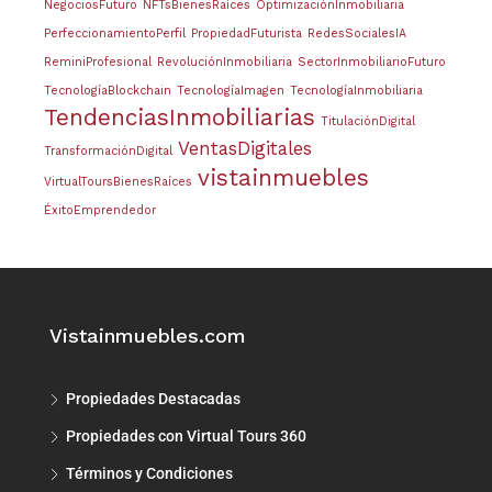
NegociosFuturo
NFTsBienesRaíces
OptimizaciónInmobiliaria
PerfeccionamientoPerfil
PropiedadFuturista
RedesSocialesIA
ReminiProfesional
RevoluciónInmobiliaria
SectorInmobiliarioFuturo
TecnologíaBlockchain
TecnologíaImagen
TecnologíaInmobiliaria
TendenciasInmobiliarias
TitulaciónDigital
VentasDigitales
TransformaciónDigital
vistainmuebles
VirtualToursBienesRaíces
ÉxitoEmprendedor
Vistainmuebles.com
Propiedades Destacadas
Propiedades con Virtual Tours 360
Términos y Condiciones