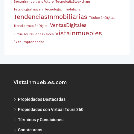
SectorInmobiliarioFuturo
TecnologíaBlockchain
TecnologíaImagen
TecnologíaInmobiliaria
TendenciasInmobiliarias
TitulaciónDigital
VentasDigitales
TransformaciónDigital
vistainmuebles
VirtualToursBienesRaíces
ÉxitoEmprendedor
Vistainmuebles.com
Propiedades Destacadas
Propiedades con Virtual Tours 360
Términos y Condiciones
Contáctanos