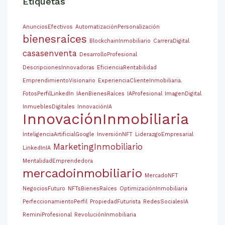
Etiquetas
AnunciosEfectivos
AutomatizaciónPersonalización
bienesraices
BlockchainInmobiliario
CarreraDigital
casasenventa
DesarrolloProfesional
DescripcionesInnovadoras
EficienciaRentabilidad
EmprendimientoVisionario
ExperienciaClienteInmobiliaria.
FotosPerfilLinkedIn
IAenBienesRaíces
IAProfesional
ImagenDigital
InmueblesDigitales
InnovaciónIA
InnovaciónInmobiliaria
InteligenciaArtificialGoogle
InversiónNFT
LiderazgoEmpresarial
MarketingInmobiliario
LinkedInIA
MentalidadEmprendedora
mercadoinmobiliario
MercadoNFT
NegociosFuturo
NFTsBienesRaíces
OptimizaciónInmobiliaria
PerfeccionamientoPerfil
PropiedadFuturista
RedesSocialesIA
ReminiProfesional
RevoluciónInmobiliaria